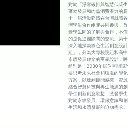
對於「淨零碳排與智慧低碳生
蓬勃發展和內需消費潛力的龐
十一屆活動延續在台灣就讀各
灣學生合作組隊共同參與，旨
景學生間的了解與合作，不僅
的是促進國際間的交流。第十
深入地探索綠色生活創意設計
組」，分為大專校院組和高中
永續發展理念的商品設計，將
組別是「2030年居住空間
要思考未來社會和環境的變化
方案，以達到節能減碳、資源
結合智慧科技與再生能源的創
學生創新創意發想，激發學生
對於永續發展、環保意識和創
生活和永續發展的迫切需求。