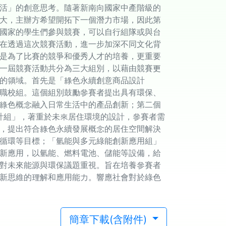
活」的創意思考。隨著新南向國家中產階級的
大，主辦方希望開拓下一個潛力市場，因此第
國家的學生們參與競賽，可以自行組隊或與台
在透過這次競賽活動，進一步加深不同文化背
是為了比賽的競爭和優秀人才的培養，更重要
一屆競賽活動共分為三大組別，以藉由競賽更
的領域。首先是「綠色永續創意商品設計
職校組。這個組別鼓勵參賽者提出具有環保、
綠色概念融入日常生活中的產品創新；第二個
設計組」，著重於未來居住環境的設計，參賽者需
，提出符合綠色永續發展概念的居住空間解決
循環等目標；「氫能與多元綠能創新應用組」
新應用，以氫能、燃料電池、儲能等設備，給
對未來能源與環保議題重視。旨在培養參賽者
新思維的理解和應用能力。響應社會對於綠色
簡章下載(含附件)